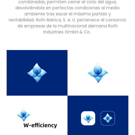
combinadas, permiten cerrar el ciclo del agua,
devolviéndola en perfectas condiciones al medio
ambiente tras sacar el máximo partido y
rentabilidad. Roth Ibérica, S. A. U. pertenece al consorcio
de empresas de la multinacional alemana Roth
Industries GmbH & Co.