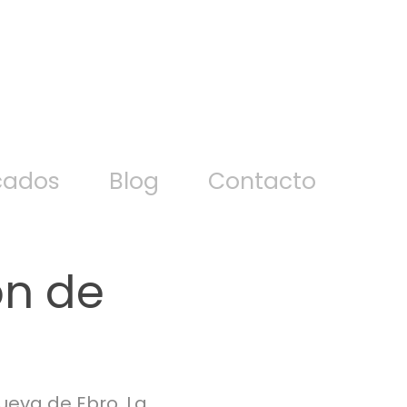
cados
Blog
Contacto
n de 
eva de Ebro, La