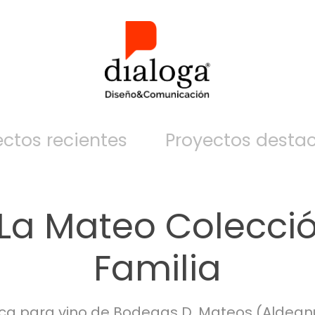
ectos recientes
Proyectos desta
La Mateo Colecció
Familia
a para vino de Bodegas D. Mateos (Aldeanu